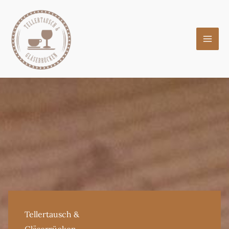
Zum
Inhalt
springen
Tellertausch &
Gläserrücken