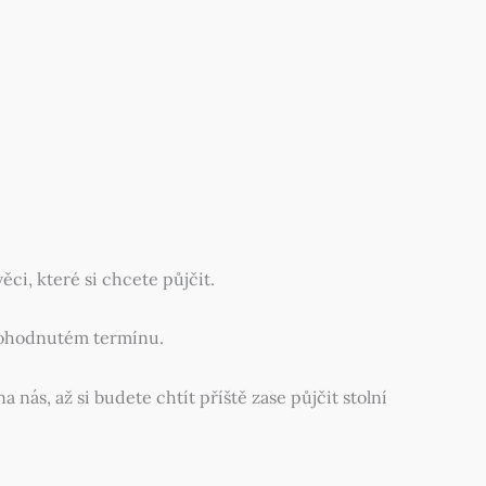
ěci, které si chcete půjčit.
m dohodnutém termínu.
ás, až si budete chtít příště zase půjčit stolní