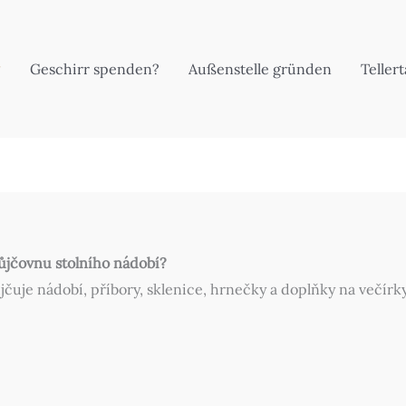
Geschirr spenden?
Außenstelle gründen
Teller
ůjčovnu stolního nádobí?
je nádobí, příbory, sklenice, hrnečky a doplňky na večírky, 