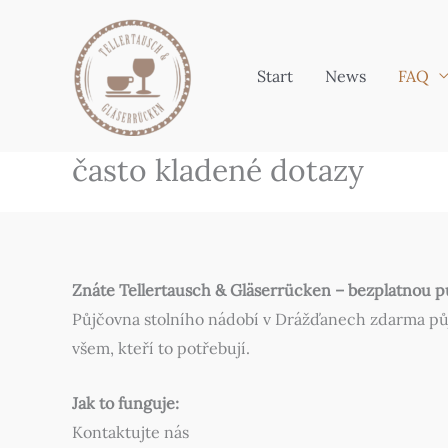
Zum
Inhalt
springen
Start
News
FAQ
často kladené dotazy
Znáte Tellertausch & Gläserrücken – bezplatnou p
Půjčovna stolního nádobí v Drážďanech zdarma půjču
všem, kteří to potřebují.
Jak to funguje:
Kontaktujte nás