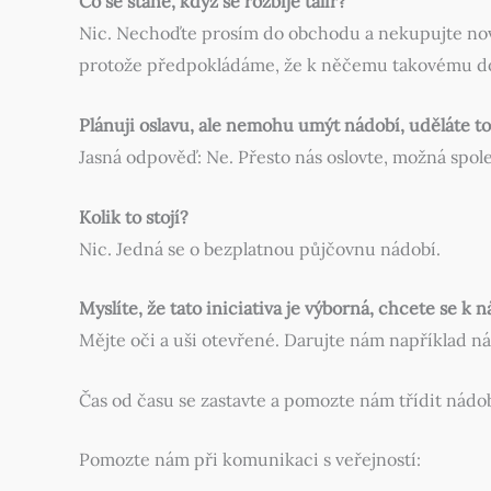
Co se stane, když se rozbije talíř?
Nic. Nechoďte prosím do obchodu a nekupujte nový 
protože předpokládáme, že k něčemu takovému d
Plánuji oslavu, ale nemohu umýt nádobí, uděláte t
Jasná odpověď: Ne. Přesto nás oslovte, možná spo
Kolik to stojí?
Nic. Jedná se o bezplatnou půjčovnu nádobí.
Myslíte, že tato iniciativa je výborná, chcete se k 
Mějte oči a uši otevřené. Darujte nám například 
Čas od času se zastavte a pomozte nám třídit nádob
Pomozte nám při komunikaci s veřejností: