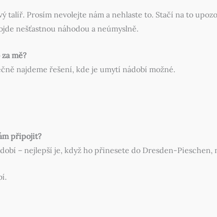
talíř. Prosím nevolejte nám a nehlaste to. Stačí na to upoz
ojde nešťastnou náhodou a neúmyslně.
o za mě?
lečně najdeme řešení, kde je umytí nádobí možné.
nám připojit?
nádobí – nejlepší je, když ho přinesete do Dresden-Pieschen
í.