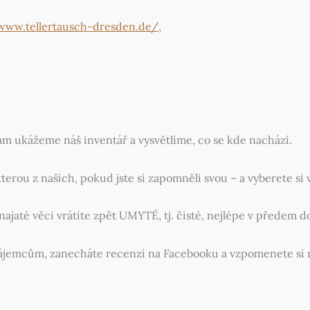
/www.tellertausch-dresden.de/
,
m ukážeme náš inventář a vysvětlíme, co se kde nachází.
kterou z našich, pokud jste si zapomněli svou – a vyberete si v
onajaté věci vrátíte zpět UMYTÉ, tj. čisté, nejlépe v přede
ájemcům, zanecháte recenzi na Facebooku a vzpomenete si na n