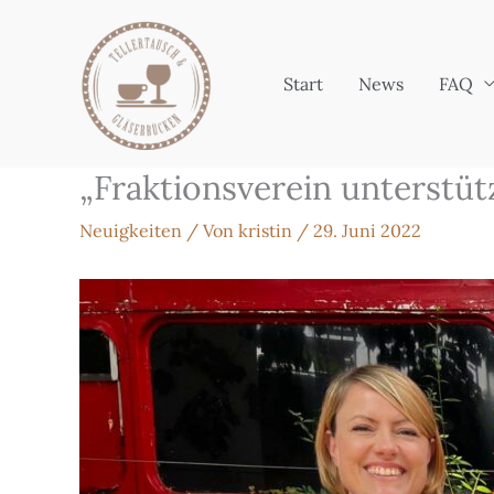
Zum
Inhalt
springen
Start
News
FAQ
„Fraktionsverein unterstüt
Neuigkeiten
/ Von
kristin
/
29. Juni 2022