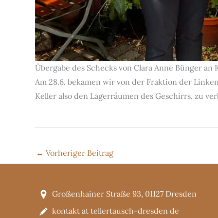
Übergabe des Schecks von Clara Anne Bünger an 
Am 28.6. bekamen wir von der Fraktion der Linke
Keller also den Lagerräumen des Geschirrs, zu ve
←
Vorheriger Beitrag
Großenhainer Straße 93, 01127 Dresden
kontakt at tellertausch-dresden de